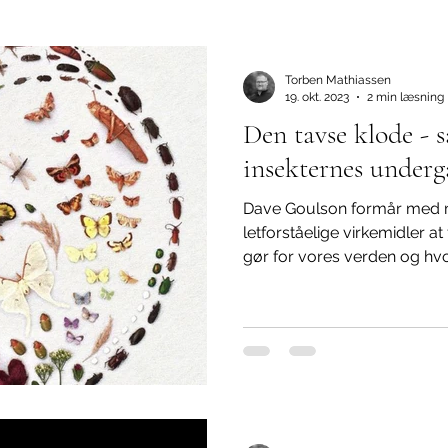
isme
Biodiversitet
Udlændingepolitik
Undertrykke
Torben Mathiassen
19. okt. 2023
2 min læsning
Den tavse klode - 
insekternes under
Dave Goulson formår med 
letforståelige virkemidler at
gør for vores verden og hvo