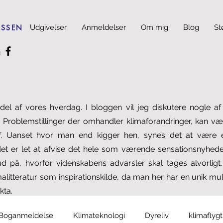
ASSEN
Udgivelser
Anmeldelser
Om mig
Blog
St
del af vores hverdag. I bloggen vil jeg diskutere nogle a
 Problemstillinger der omhandler klimaforandringer, kan være
f. Uanset hvor man end kigger hen, synes det at være e
 er let at afvise det hele som værende sensationsnyheder
ud på, hvorfor videnskabens advarsler skal tages alvorligt
alitteratur som inspirationskilde, da man her har en unik muli
kta.
Boganmeldelse
Klimateknologi
Dyreliv
klimaflyg