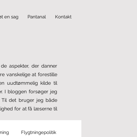
øt en sag
Pantanal
Kontakt
f de aspekter, der danner
 vanskelige at forestille
n uudtømmelig kilde til
. I bloggen forsøger jeg
. Til det bruger jeg både
ghed for at få læserne til
tning
Flygtningepolitik