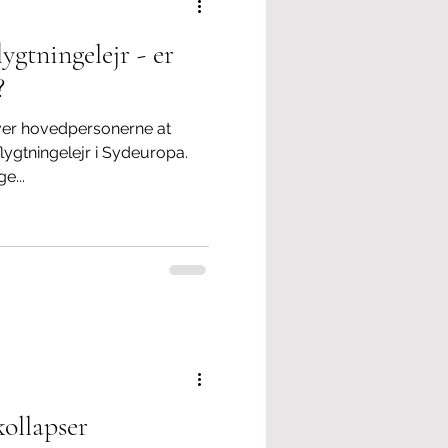
ygtningelejr - er
?
ver hovedpersonerne at
flygtningelejr i Sydeuropa.
e...
ollapser