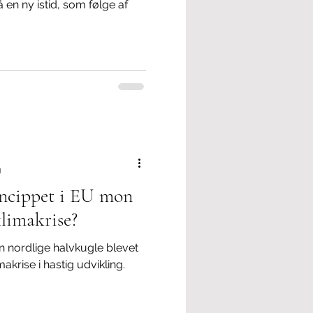
 en ny istid, som følge af
g
incippet i EU mon
klimakrise?
n nordlige halvkugle blevet
makrise i hastig udvikling.