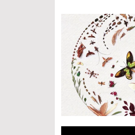
Konflikter
Terror
Jihad
Skønlitteratur