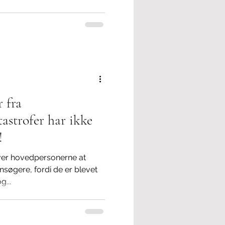
r fra
tastrofer har ikke
!
ver hovedpersonerne at
nsøgere, fordi de er blevet
g...