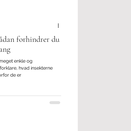
lse
Politisk korrekthed
sådan forhindrer du
gang
meget enkle og
 forklare, hvad insekterne
rfor de er