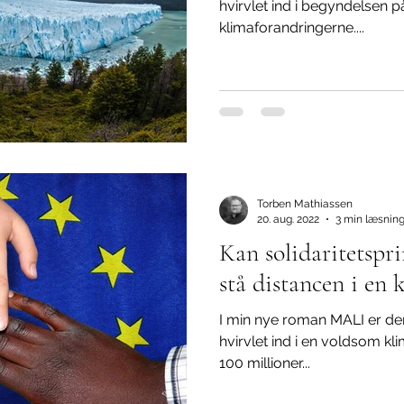
hvirvlet ind i begyndelsen på
klimaforandringerne....
Torben Mathiassen
20. aug. 2022
3 min læsnin
Kan solidaritetspr
stå distancen i en 
I min nye roman MALI er de
hvirvlet ind i en voldsom kli
100 millioner...