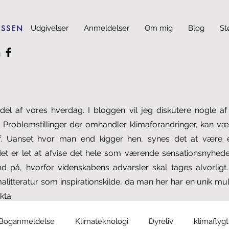
ASSEN
Udgivelser
Anmeldelser
Om mig
Blog
St
del af vores hverdag. I bloggen vil jeg diskutere nogle a
 Problemstillinger der omhandler klimaforandringer, kan være
f. Uanset hvor man end kigger hen, synes det at være e
 er let at afvise det hele som værende sensationsnyheder
ud på, hvorfor videnskabens advarsler skal tages alvorligt
alitteratur som inspirationskilde, da man her har en unik muli
kta.
Boganmeldelse
Klimateknologi
Dyreliv
klimaflyg