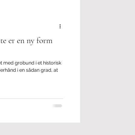
lse
Politisk korrekthed
kte er en ny form
 med grobund i et historisk
verhånd i en sådan grad, at