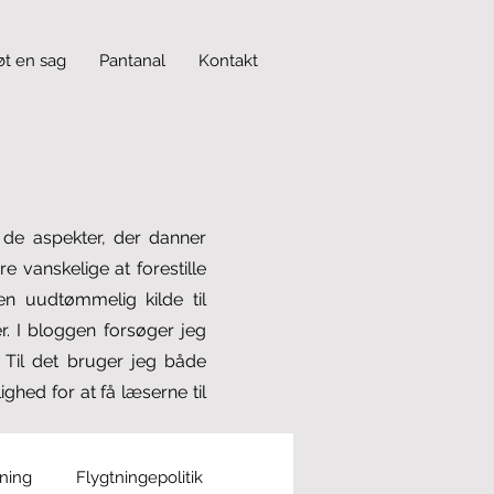
øt en sag
Pantanal
Kontakt
f de aspekter, der danner
 vanskelige at forestille
n uudtømmelig kilde til
. I bloggen forsøger jeg
. Til det bruger jeg både
ghed for at få læserne til
tning
Flygtningepolitik