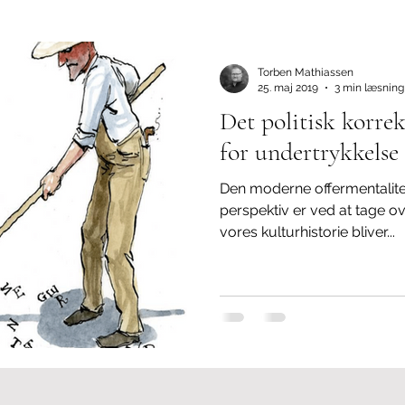
isme
Biodiversitet
Udlændingepolitik
Undertrykke
Torben Mathiassen
25. maj 2019
3 min læsning
Det politisk korre
for undertrykkelse
Den moderne offermentalitet
perspektiv er ved at tage o
vores kulturhistorie bliver...