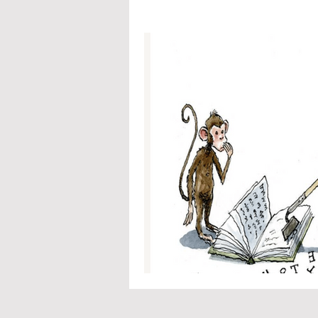
Konflikter
Terror
Jihad
Skønlitteratur