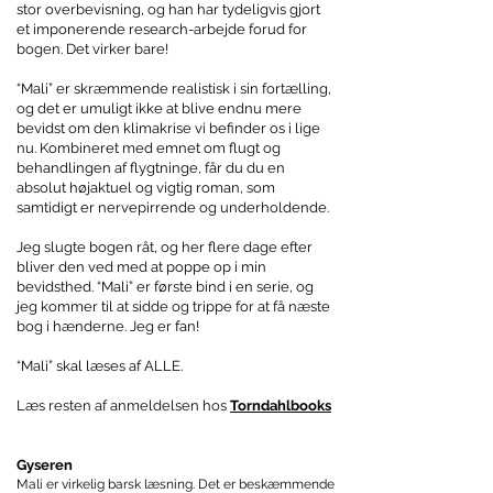
stor overbevisning, og han har tydeligvis gjort
et imponerende research-arbejde forud for
bogen. Det virker bare!
“Mali” er skræmmende realistisk i sin fortælling,
og det er umuligt ikke at blive endnu mere
bevidst om den klimakrise vi befinder os i lige
nu. Kombineret med emnet om flugt og
behandlingen af flygtninge, får du du en
absolut højaktuel og vigtig roman, som
samtidigt er nervepirrende og underholdende.
Jeg slugte bogen råt, og her flere dage efter
bliver den ved med at poppe op i min
bevidsthed. “Mali” er første bind i en serie, og
jeg kommer til at sidde og trippe for at få næste
bog i hænderne. Jeg er fan!
“Mali” skal læses af ALLE.
Læs resten af anmeldelsen hos
Torndahlbooks
Gyseren
Mali er virkelig barsk læsning. Det er beskæmmende