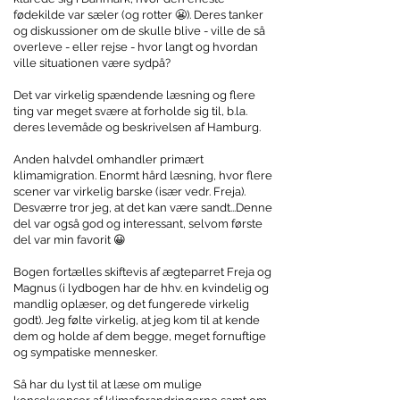
fødekilde var sæler (og rotter 😬). Deres tanker
og diskussioner om de skulle blive - ville de så
overleve - eller rejse - hvor langt og hvordan
ville situationen være sydpå?
Det var virkelig spændende læsning og flere
ting var meget svære at forholde sig til, b.la.
deres levemåde og beskrivelsen af Hamburg.
Anden halvdel omhandler primært
klimamigration. Enormt hård læsning, hvor flere
scener var virkelig barske (især vedr. Freja).
Desværre tror jeg, at det kan være sandt...Denne
del var også god og interessant, selvom første
del var min favorit 😀
Bogen fortælles skiftevis af ægteparret Freja og
Magnus (i lydbogen har de hhv. en kvindelig og
mandlig oplæser, og det fungerede virkelig
godt). Jeg følte virkelig, at jeg kom til at kende
dem og holde af dem begge, meget fornuftige
og sympatiske mennesker.
Så har du lyst til at læse om mulige