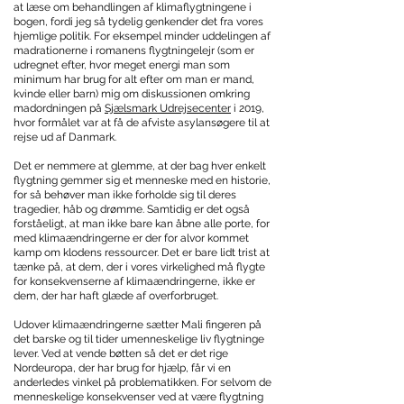
at læse om behandlingen af klimaflygtningene i
bogen, fordi jeg så tydelig genkender det fra vores
hjemlige politik. For eksempel minder uddelingen af
madrationerne i romanens flygtningelejr (som er
udregnet efter, hvor meget energi man som
minimum har brug for alt efter om man er mand,
kvinde eller barn) mig om diskussionen omkring
madordningen på
Sjælsmark Udrejsecenter
i 2019,
hvor formålet var at få de afviste asylansøgere til at
rejse ud af Danmark.
Det er nemmere at glemme, at der bag hver enkelt
flygtning gemmer sig et menneske med en historie,
for så behøver man ikke forholde sig til deres
tragedier, håb og drømme. Samtidig er det også
forståeligt, at man ikke bare kan åbne alle porte, for
med klimaændringerne er der for alvor kommet
kamp om klodens ressourcer. Det er bare lidt trist at
tænke på, at dem, der i vores virkelighed må flygte
for konsekvenserne af klimaændringerne, ikke er
dem, der har haft glæde af overforbruget.
Udover klimaændringerne sætter Mali fingeren på
det barske og til tider umenneskelige liv flygtninge
lever. Ved at vende bøtten så det er det rige
Nordeuropa, der har brug for hjælp, får vi en
anderledes vinkel på problematikken. For selvom de
menneskelige konsekvenser ved at være flygtning