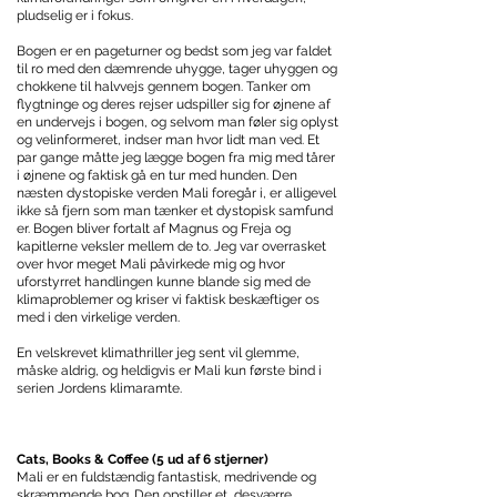
pludselig er i fokus.
Bogen er en pageturner og bedst som jeg var faldet
til ro med den dæmrende uhygge, tager uhyggen og
chokkene til halvvejs gennem bogen. Tanker om
flygtninge og deres rejser udspiller sig for øjnene af
en undervejs i bogen, og selvom man føler sig oplyst
og velinformeret, indser man hvor lidt man ved. Et
par gange måtte jeg lægge bogen fra mig med tårer
i øjnene og faktisk gå en tur med hunden. Den
næsten dystopiske verden Mali foregår i, er alligevel
ikke så fjern som man tænker et dystopisk samfund
er. Bogen bliver fortalt af Magnus og Freja og
kapitlerne veksler mellem de to. Jeg var overrasket
over hvor meget Mali påvirkede mig og hvor
uforstyrret handlingen kunne blande sig med de
klimaproblemer og kriser vi faktisk beskæftiger os
med i den virkelige verden.
En velskrevet klimathriller jeg sent vil glemme,
måske aldrig, og heldigvis er Mali kun første bind i
serien Jordens klimaramte.
Cats, Books & Coffee (5 ud af 6 stjerner)
Mali er en fuldstændig fantastisk, medrivende og
skræmmende bog. Den opstiller et, desværre,