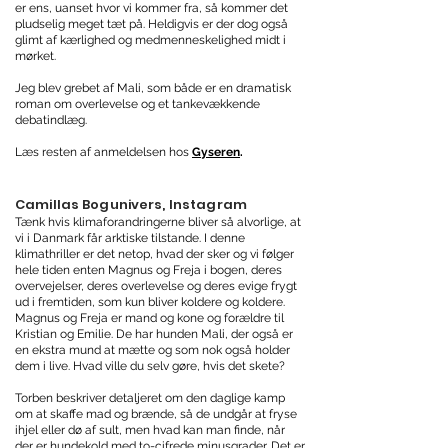
er ens, uanset hvor vi kommer fra, så kommer det
pludselig meget tæt på. Heldigvis er der dog også
glimt af kærlighed og medmenneskelighed midt i
mørket.
Jeg blev grebet af Mali, som både er en dramatisk
roman om overlevelse og et tankevækkende
debatindlæg.
Læs resten af anmeldelsen hos
Gyseren
.
Camillas Bogunivers, Instagram
Tænk hvis klimaforandringerne bliver så alvorlige, at
vi i Danmark får arktiske tilstande. I denne
klimathriller er det netop, hvad der sker og vi følger
hele tiden enten Magnus og Freja i bogen, deres
overvejelser, deres overlevelse og deres evige frygt
ud i fremtiden, som kun bliver koldere og koldere.
Magnus og Freja er mand og kone og forældre til
Kristian og Emilie. De har hunden Mali, der også er
en ekstra mund at mætte og som nok også holder
dem i live. Hvad ville du selv gøre, hvis det skete?
Torben beskriver detaljeret om den daglige kamp
om at skaffe mad og brænde, så de undgår at fryse
ihjel eller dø af sult, men hvad kan man finde, når
der er hundekold med to-cifrede minusgrader. Det er