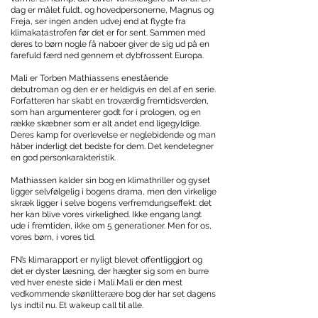
dag er målet fuldt, og hovedpersonerne, Magnus og
Freja, ser ingen anden udvej end at flygte fra
klimakatastrofen før det er for sent. Sammen med
deres to børn nogle få naboer giver de sig ud på en
farefuld færd ned gennem et dybfrossent Europa.
Mali er Torben Mathiassens enestående
debutroman og den er er heldigvis en del af en serie.
Forfatteren har skabt en troværdig fremtidsverden,
som han argumenterer godt for i prologen, og en
række skæbner som er alt andet end ligegyldige.
Deres kamp for overlevelse er neglebidende og man
håber inderligt det bedste for dem. Det kendetegner
en god personkarakteristik.
Mathiassen kalder sin bog en klimathriller og gyset
ligger selvfølgelig i bogens drama, men den virkelige
skræk ligger i selve bogens verfremdungseffekt: det
her kan blive vores virkelighed. Ikke engang langt
ude i fremtiden, ikke om 5 generationer. Men for os,
vores børn, i vores tid.
FN’s klimarapport er nyligt blevet offentliggjort og
det er dyster læsning, der hægter sig som en burre
ved hver eneste side i Mali.Mali er den mest
vedkommende skønlitterære bog der har set dagens
lys indtil nu. Et wakeup call til alle.