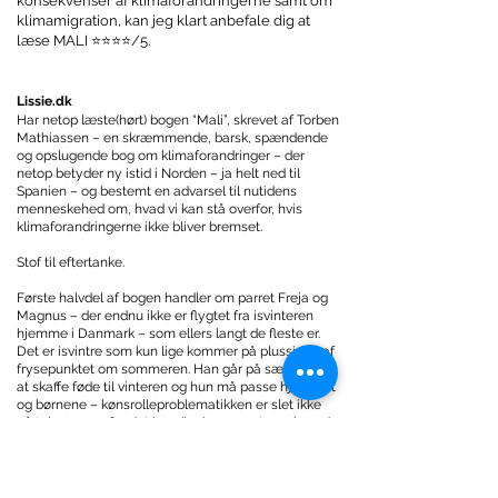
konsekvenser af klimaforandringerne samt om
klimamigration, kan jeg klart anbefale dig at
læse MALI ⭐⭐⭐⭐/5.
Lissie.dk
Har netop læste(hørt) bogen “Mali”, skrevet af Torben
Mathiassen – en skræmmende, barsk, spændende
og opslugende bog om klimaforandringer – der
netop betyder ny istid i Norden – ja helt ned til
Spanien – og bestemt en advarsel til nutidens
menneskehed om, hvad vi kan stå overfor, hvis
klimaforandringerne ikke bliver bremset.
Stof til eftertanke.
Første halvdel af bogen handler om parret Freja og
Magnus – der endnu ikke er flygtet fra isvinteren
hjemme i Danmark – som ellers langt de fleste er.
Det er isvintre som kun lige kommer på plussiden af
frysepunktet om sommeren. Han går på sæljagt for
at skaffe føde til vinteren og hun må passe hjemmet
og børnene – kønsrolleproblematikken er slet ikke
på tale mere – for det handler kun om at overleve de
stadig hårdere og hårdere vintre – indtil de må
opgive og begive sig til fods mod syd – mod
varmere himmelstrøg. De når til Spanien – men
bliver ‘proppet’ i flygtningelejre – som er så usle at