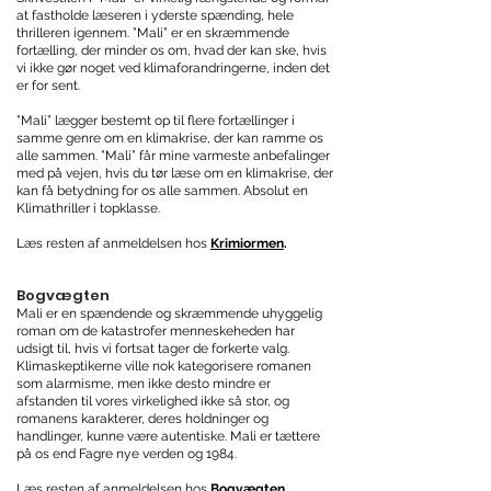
at fastholde læseren i yderste spænding, hele
thrilleren igennem. ”Mali” er en skræmmende
fortælling, der minder os om, hvad der kan ske, hvis
vi ikke gør noget ved klimaforandringerne, inden det
er for sent.
”Mali” lægger bestemt op til flere fortællinger i
samme genre om en klimakrise, der kan ramme os
alle sammen. ”Mali” får mine varmeste anbefalinger
med på vejen, hvis du tør læse om en klimakrise, der
kan få betydning for os alle sammen. Absolut en
Klimathriller i topklasse.
Læs resten af anmeldelsen hos
Krimiormen
.
Bogvægten
Mali er en spændende og skræmmende uhyggelig
roman om de katastrofer menneskeheden har
udsigt til, hvis vi fortsat tager de forkerte valg.
Klimaskeptikerne ville nok kategorisere romanen
som alarmisme, men ikke desto mindre er
afstanden til vores virkelighed ikke så stor, og
romanens karakterer, deres holdninger og
handlinger, kunne være autentiske. Mali er tættere
på os end Fagre nye verden og 1984.
Læs resten af anmeldelsen hos
Bogvægten
.