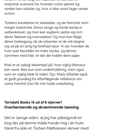
realistisk scenarie for, hvordan vores planet og
verden kan udvikle sig, hvis vi ikke snart tager seriøs
action.
Torbens karakterer er velskabte, og de fremstår som
meget realistiske. Deres lange og hårde kamp er
velbeskrevet, og man kan sagtens sætte sig ind i
deres følelser og overvejelser. Og man kan følge
deres tankegang, da de erkender at de må begive
sig ud på en lang og farefuld rejse. Vi ser, hvordan de
hver især besidder en indre styrke, og denne,
sammen med håb, er det der holder dem oppe.
Mali er et oplagt eksempel på, hvor vigtig litteratur
kan være. Ikke kun som underholdning, men også
som en vigtig kilde til viden. Og i Malis tilfælde også
et godt grundlag for efterfølgende refleksion om
vores fremtid. Den får min fulde anbefaling.
Torndahl Books (6 ud af 6 stjerner)
Overbevisende og skræmmende læsning
Det er længe siden, at jeg har påbegyndt en
bog der på denne måde havde mig i sin hule
hånd fra side et. Torben Mathiassen skriver med