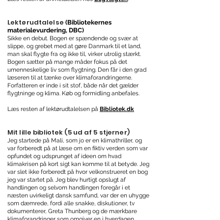
Lektørudtalelse
(Bibliotekernes
materialevurdering, DBC)
Sikke en debut. Bogen er spændende og svær at
slippe, og grebet med at gøre Danmark til et land,
man skal flygte fra og ikke til, virker utrolig stærkt.
Bogen sætter på mange måder fokus på det
umenneskelige liv som flygtning. Den får i den grad
læseren til at tænke over klimaforandringerne.
Forfatteren er inde i sit stof, både når det gælder
flygtninge og klima.
Køb og formidling anbefales.
Læs resten af lektørudtalelsen på
Bibliotek.dk
Mit lille bibliotek (5 ud af 5 stjerner)
Jeg startede på Mali, som jo er en klimathriller, og
var forberedt på at læse om en fiktiv verden som var
opfundet og udsprunget af ideen om hvad
klimakrisen på kort sigt kan komme til at betyde. Jeg
var slet ikke forberedt på hvor velkonstrueret en bog
jeg var startet på. Jeg blev hurtigt opslugt af
handlingen og selvom handlingen foregår i et
næsten uvirkeligt dansk samfund, var der en uhygge
som dæmrede, fordi alle snakke, diskutioner, tv
dokumenterer, Greta Thunberg og de mærkbare
klimaforandringer som omgiver en i hverdagen,