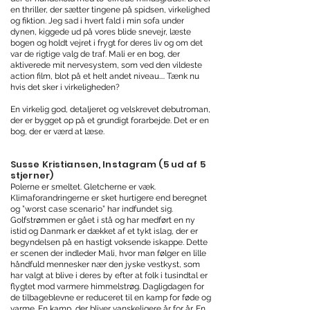
en thriller, der sætter tingene på spidsen, virkelighed
og fiktion. Jeg sad i hvert fald i min sofa under
dynen, kiggede ud på vores blide snevejr, læste
bogen og holdt vejret i frygt for deres liv og om det
var de rigtige valg de traf. Mali er en bog, der
aktiverede mit nervesystem, som ved den vildeste
action film, blot på et helt andet niveau.... Tænk nu
hvis det sker i virkeligheden?
En virkelig god, detaljeret og velskrevet debutroman,
der er bygget op på et grundigt forarbejde. Det er en
bog, der er værd at læse.
Susse Kristiansen, Instagram (5 ud af 5
stjerner)
Polerne er smeltet. Gletcherne er væk.
Klimaforandringerne er sket hurtigere end beregnet
og ”worst case scenario” har indfundet sig.
Golfstrømmen er gået i stå og har medført en ny
istid og Danmark er dækket af et tykt islag, der er
begyndelsen på en hastigt voksende iskappe. Dette
er scenen der indleder Mali, hvor man følger en lille
håndfuld mennesker nær den jyske vestkyst, som
har valgt at blive i deres by efter at folk i tusindtal er
flygtet mod varmere himmelstrøg. Dagligdagen for
de tilbageblevne er reduceret til en kamp for føde og
varme. En kamp, der bliver vanskeligere år for år. En