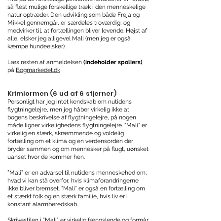
så flest mulige forskellige træk i den menneskelige
natur optræder. Den udvikling som både Freja og
Mikkel gennemgår, er særdeles troværdig, og
medvirker til, at fortællingen bliver levende. Højst af
alle, elsker jeg alligevel Mali (men jeg er også
kæmpe hundeelsker).
Læs resten af anmeldelsen
(indeholder spoliers)
på
Bogmarkedet.dk
Krimiormen (6 ud af 6 stjerner)
Personligt har jeg intet kendskab om nutidens
flygtningelejre, men jeg håber virkelig ikke at
bogens beskrivelse af flygtningelejre, på nogen
måde ligner virkelighedens flygtningelejre. ”Mali” er
virkelig en stærk, skræmmende og voldelig
fortælling om et klima og en verdensorden der
bryder sammen og om mennesker på flugt, uønsket
uanset hvor de kommer hen.
”Mali” er en advarsel til nutidens menneskehed om,
hvad vi kan stå overfor, hvis klimaforandringerne
ikke bliver bremset. ”Mali” er også en fortælling om
et stærkt folk og en stærk familie, hvis liv er i
konstant alarmberedskab.
Skrivestilen i ”Mali” er virkelig fængslende og formår