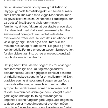
Det er skræmmende postapokalyptisk fiktion og
uhyggeligt både tematisk og aktuelt. Tonen er mørk
som i filmen The Road med Viggo Mortensen, men
alligevel ikke trøstesløs. Der bor håb i omsorgen, der
på trods af livsvilkårene eksisterer mellem
familierne, at i det faktum, at der stadig er overskud
til at dele livet med Mali samt den enkelte families
ønske om at gøre godt, eks. ved at lade de få
overlevende træer leve, selvom det i situationen kan
virke ligegyldigt. Der er også håb i forelskelsen
mellem Kristian og Fatima samt i Magnus og Frejas
kærlighedsliv. For mig er det en væsentlig motivation
for den videre læsning, og jeg er meget spændt på,
hvor historien går hen herfra.
Det jeg bedst kan lide ved bogen: Tak for opsangen,
som rammer lige ned i mit og mange andres
bekymringsfelt. Det er rigtig godt tænkt at opsætte
et virkelighedstro scenarie for en mulig fremtid. Den
gradvise øgning af rædslerne i bogen sørger for, at
man fortsætter med at læse. Når man har fattet
sympati for karaktererne, er man som læser nødt til
at vide, hvordan det videre går dem. Sproget flyder
godt, og at inddrage fakta og forklaringer på
tingenes tilstand fungerer godt. Jeg slugte bogen på
to dage. Jeg er meget imponeret over den måde,
hvorpå de forskellige personers karakterer er fordelt,