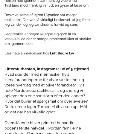
Rejsen ned igennem Danmark og videre ind i
Tyskland mod Frankrig var lidt en gyser at læse om.
Beskrivelserne af lejren i Spanien var meget
realistiske. Det var så virkeligt beskrevet, at jeg følte,
jeg var der, og jeg var skræmt fra vid og sans.
Jeg tænker, at bogen vil egne sig godt til en
læseklub, da der er mange problematikker at snakke
om igennem den.
Læs hele anmeldelsen hos
Lidt Bedre Liv
L
itteraturhesten, Instagram (4 ud af 5 stjerner)
Hvad sker der med mennesker hvis
klimaforandringerne for alvor sætter ind, og
vores hverdag med ét bliver forandret? Hvis
hele Nordeuropa dækkes af is og sne, og vi
oplever den ene snestorm efter den anden?
Hvor det bliver et spørgsmål om overlevelse?
Dette emne tager Torben Mathiassen op i MALI,
og det gør han virkelig godt!
Ovenstående bliver primært behandlet i
bogens første halvdel. Hvordan familierne
klarede sig i Danmark, hvor den eneste