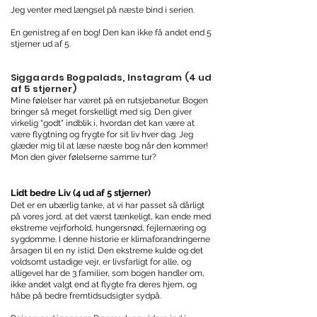
Jeg venter med længsel på næste bind i serien.
En genistreg af en bog! Den kan ikke få andet end 5
stjerner ud af 5.
Siggaards Bogpalads, Instagram (4 ud
af 5 stjerner)
Mine følelser har været på en rutsjebanetur. Bogen
bringer så meget forskelligt med sig. Den giver
virkelig "godt" indblik i, hvordan det kan være at
være flygtning og frygte for sit liv hver dag. Jeg
glæder mig til at læse næste bog når den kommer!
Mon den giver følelserne samme tur?
Lidt bedre Liv (4 ud af 5 stjerner)
Det er en ubærlig tanke, at vi har passet så dårligt
på vores jord, at det værst tænkeligt, kan ende med
ekstreme vejrforhold, hungersnød, fejlernæring og
sygdomme. I denne historie er klimaforandringerne
årsagen til en ny istid. Den ekstreme kulde og det
voldsomt ustadige vejr, er livsfarligt for alle, og
alligevel har de 3 familier, som bogen handler om,
ikke andet valgt end at flygte fra deres hjem, og
håbe på bedre fremtidsudsigter sydpå.