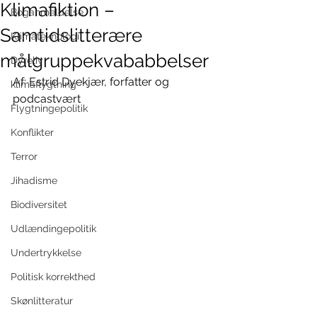
Klimafiktion –
Boganmeldelse
Samtidslitterære
Klimateknologi
målgruppekvababbelser
Dyreliv
Af: Estrid Dyekjær, forfatter og 
klimaflygtning
podcastvært
Flygtningepolitik
Konflikter
Terror
Jihadisme
Biodiversitet
Udlændingepolitik
Undertrykkelse
Politisk korrekthed
Skønlitteratur