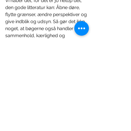
Vi håber det, for det er jo netop det, 
den gode litteratur kan: Åbne døre, 
flytte grænser, ændre perspektiver og 
give indblik og udsyn. Så gør det ikke 
noget, at bøgerne også handler om 
sammenhold, kærlighed og 
menneskelivet.
Hvis du går rundt og er nogens 
svigermor eller bedstefar, så er de 
gode anbefalinger hermed givet 
videre og skulle du komme forbi 
BogForum kan du finde os på ’Skriv 
og Udgiv-scenen’ fredag d. 1. 
november kl. 14.00-14.30, hvor vi taler 
videre om klima i skønlitteratur og om 
den overhovedet skal være en 
selvstændig genre.