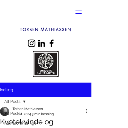
TORBEN MATHIASSEN
Indlæg
All Posts
Torben Mathiassen
All Posts
22. okt. 2024
3 min læsning
Kvotekvinde og
Klimaforandringer