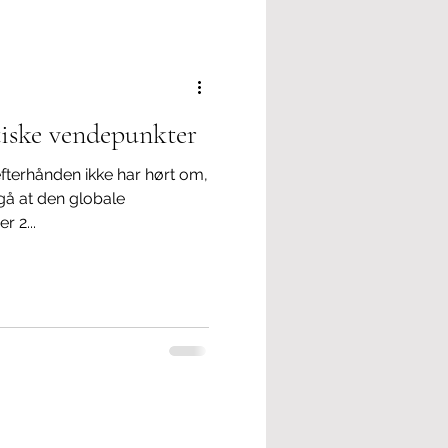
lse
Politisk korrekthed
tiske vendepunkter
efterhånden ikke har hørt om,
dgå at den globale
r 2...