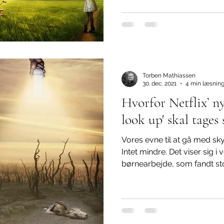
Torben Mathiassen
30. dec. 2021
4 min læsnin
Hvorfor Netflix’ ny
look up' skal tages 
Vores evne til at gå med s
Intet mindre. Det viser sig
børnearbejde, som fandt stor