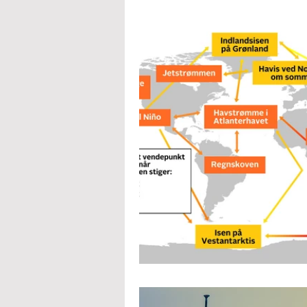
Konflikter
Terror
Jihad
Skønlitteratur