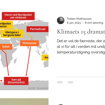
isme
Biodiversitet
Udlændingepolitik
Undertrykke
Torben Mathiassen
8. jan. 2023
8 min læsning
Klimaets 15 drama
Det er vel de færreste, der 
at vi for alt i verden må un
temperaturstigning overstige