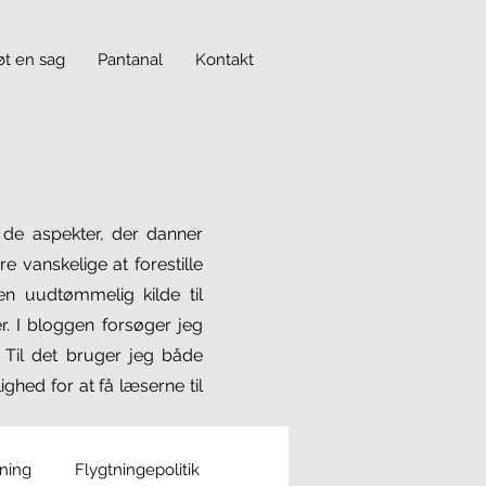
øt en sag
Pantanal
Kontakt
f de aspekter, der danner
 vanskelige at forestille
n uudtømmelig kilde til
. I bloggen forsøger jeg
. Til det bruger jeg både
ghed for at få læserne til
tning
Flygtningepolitik