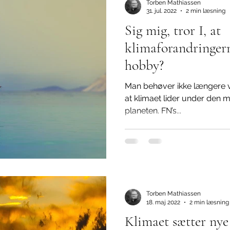
Torben Mathiassen
31. jul. 2022
2 min læsning
Sig mig, tror I, at
klimaforandringern
hobby?
Man behøver ikke længere væ
at klimaet lider under den m
planeten. FN’s...
Torben Mathiassen
18. maj 2022
2 min læsning
Klimaet sætter nye