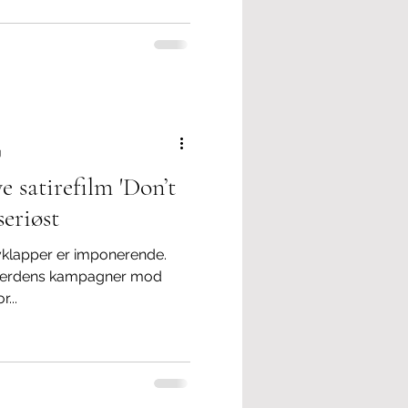
g
e satirefilm 'Don’t
seriøst
kyklapper er imponerende.
 i verdens kampagner mod
...