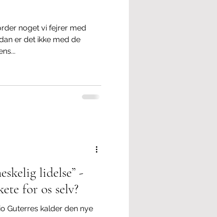
rder noget vi fejrer med
dan er det ikke med de
ns...
skelig lidelse” -
ete for os selv?
o Guterres kalder den nye