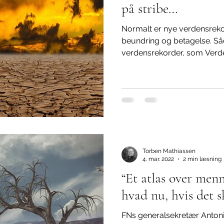
på stribe…
Normalt er nye verdensreko
beundring og betagelse. Så
verdensrekorder, som Verde
Torben Mathiassen
4. mar. 2022
2 min læsning
“Et atlas over menne
hvad nu, hvis det sk
FNs generalsekretær Antoni