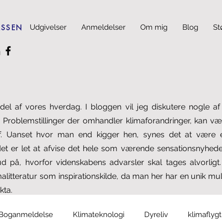
ASSEN
Udgivelser
Anmeldelser
Om mig
Blog
St
del af vores hverdag. I bloggen vil jeg diskutere nogle a
 Problemstillinger der omhandler klimaforandringer, kan være
f. Uanset hvor man end kigger hen, synes det at være e
 er let at afvise det hele som værende sensationsnyheder
ud på, hvorfor videnskabens advarsler skal tages alvorligt
alitteratur som inspirationskilde, da man her har en unik muli
kta.
Boganmeldelse
Klimateknologi
Dyreliv
klimaflyg