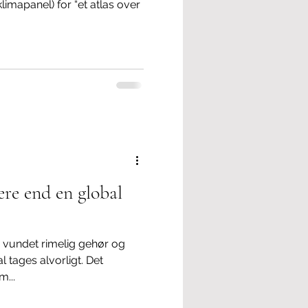
limapanel) for “et atlas over
re end en global
 vundet rimelig gehør og
l tages alvorligt. Det
...