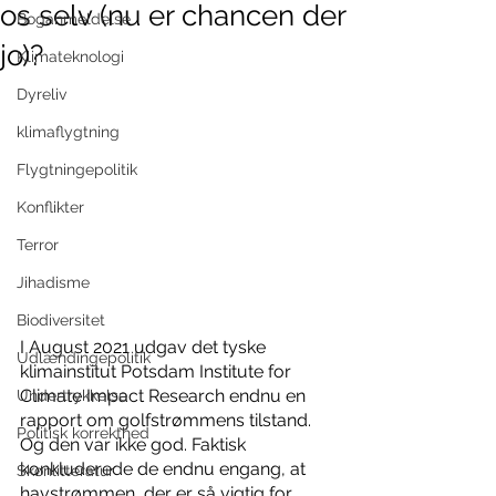
os selv (nu er chancen der
Boganmeldelse
jo)?
Klimateknologi
Dyreliv
klimaflygtning
Flygtningepolitik
Konflikter
Terror
Jihadisme
Biodiversitet
I August 2021 udgav det tyske 
Udlændingepolitik
klimainstitut Potsdam Institute for 
Climate Impact Research endnu en 
Undertrykkelse
rapport om golfstrømmens tilstand. 
Politisk korrekthed
Og den var ikke god. Faktisk 
konkluderede de endnu engang, at 
Skønlitteratur
havstrømmen, der er så vigtig for 