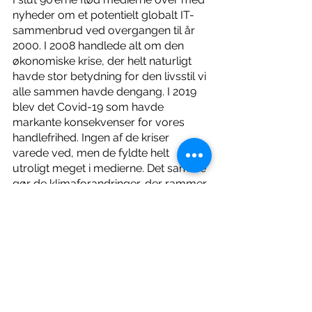
nyheder om et potentielt globalt IT-
sammenbrud ved overgangen til år 
2000. I 2008 handlede alt om den 
økonomiske krise, der helt naturligt 
havde stor betydning for den livsstil vi 
alle sammen havde dengang. I 2019 
blev det Covid-19 som havde 
markante konsekvenser for vores 
handlefrihed. Ingen af de kriser 
varede ved, men de fyldte helt 
utroligt meget i medierne. Det samme 
gør de klimaforandringer, der rammer 
nede sydpå, i Grækenland, i syditalien 
og i mindre grad i centralafrika. Vi 
hører også om de mange 
skovbrande i Canada eller Australien. 
Alt det håndgribelige. Hvad vi 
imidlertid ikke hører om er, 
hvad nu, 
hvis det skete for os selv?