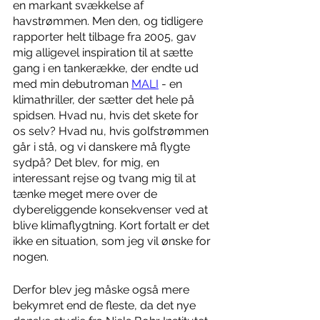
en markant svækkelse af 
havstrømmen. Men den, og tidligere 
rapporter helt tilbage fra 2005, gav 
mig alligevel inspiration til at sætte 
gang i en tankerække, der endte ud 
med min debutroman 
MALI
 - en 
klimathriller, der sætter det hele på 
spidsen. Hvad nu, hvis det skete for 
os selv? Hvad nu, hvis golfstrømmen 
går i stå, og vi danskere må flygte 
sydpå? Det blev, for mig, en 
interessant rejse og tvang mig til at 
tænke meget mere over de 
dybereliggende konsekvenser ved at 
blive klimaflygtning. Kort fortalt er det 
ikke en situation, som jeg vil ønske for 
nogen.
Derfor blev jeg måske også mere 
bekymret end de fleste, da det nye 