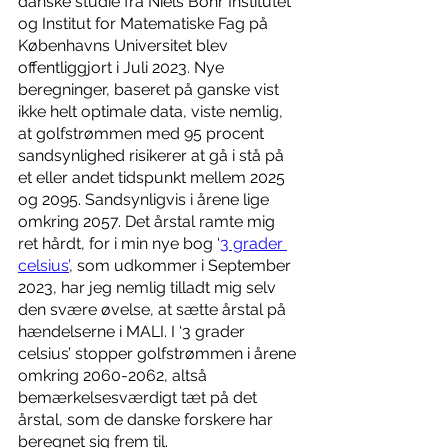
danske studie fra Niels Bohr Institutet 
og Institut for Matematiske Fag på 
Københavns Universitet blev 
offentliggjort i Juli 2023. Nye 
beregninger, baseret på ganske vist 
ikke helt optimale data, viste nemlig, 
at golfstrømmen med 95 procent 
sandsynlighed risikerer at gå i stå på 
et eller andet tidspunkt mellem 2025 
og 2095. Sandsynligvis i årene lige 
omkring 2057. Det årstal ramte mig 
ret hårdt, for i min nye bog ‘
3 grader 
celsius’
, som udkommer i September 
2023, har jeg nemlig tilladt mig selv 
den svære øvelse, at sætte årstal på 
hændelserne i MALI. I ‘3 grader 
celsius’ stopper golfstrømmen i årene 
omkring 2060-2062, altså 
bemærkelsesværdigt tæt på det 
årstal, som de danske forskere har 
beregnet sig frem til.    