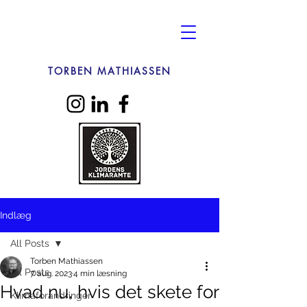
TORBEN MATHIASSEN
Indlæg
All Posts
Torben Mathiassen
All Posts
7. aug. 2023
4 min læsning
Hvad nu, hvis det skete for
Klimaforandringer