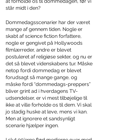
at forholde os til dommedagen, før vi 
står midt i den?
Dommedagsscenarier har der været 
mange af gennem tiden. Nogle er 
skabt af science fiction forfattere, 
nogle er gengivet på Hollywoods 
filmlærreder, andre er blevet 
postuleret af religiøse sekter, og nu er 
det så blevet videnskabens tur. Måske 
netop fordi dommedag er blevet 
forudsagt så mange gange, og 
måske fordi “dommedags-preppers” 
bliver grint ad i hverdagens TV-
udsendelser, er vi mest tilbøjelige til 
ikke at ville forholde os til dem. Vi skal 
jo stadig huske at leve, mens vi kan. 
Men at ignorere et sandsynligt 
scenarie hjælper ingen. 
I slut 90’erne flød medierne over med 