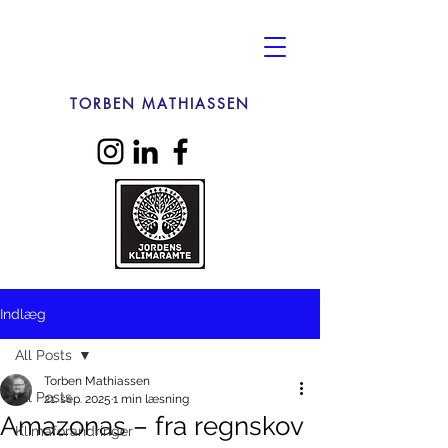
TORBEN MATHIASSEN
Indlæg
All Posts
Torben Mathiassen
All Posts
21. sep. 2025
1 min læsning
Amazonas – fra regnskov
Klimaforandringer