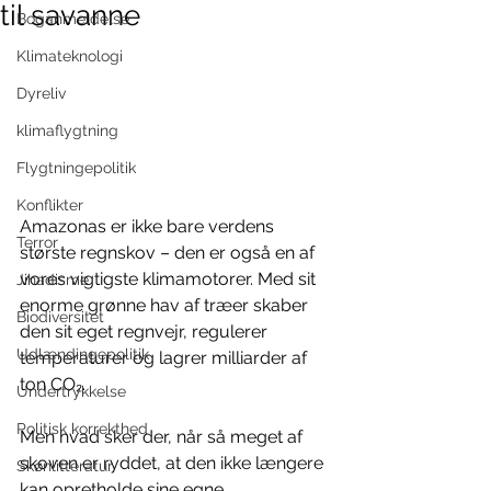
til savanne
Boganmeldelse
Klimateknologi
Dyreliv
klimaflygtning
Flygtningepolitik
Konflikter
Amazonas er ikke bare verdens 
Terror
største regnskov – den er også en af 
vores vigtigste klimamotorer. Med sit 
Jihadisme
enorme grønne hav af træer skaber 
Biodiversitet
den sit eget regnvejr, regulerer 
Udlændingepolitik
temperaturer og lagrer milliarder af 
ton CO₂.
Undertrykkelse
Politisk korrekthed
Men hvad sker der, når så meget af 
skoven er ryddet, at den ikke længere 
Skønlitteratur
kan opretholde sine egne 