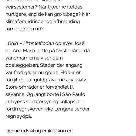
vejrsystemer? Når træerne fældes 
hurtigere, end de kan gro tilbage? Når 
klimaforandringer og afbrænding 
tørrer jorden ud?
I 
Gaia – Himmelfloden
 oplever José 
og Ana Maria dette på første hånd, da 
yanomamierne viser dem 
ødelæggelsen. Steder, der engang 
var frodige, er nu golde. Floder er 
forgiftede af guldgravernes kviksølv. 
Store områder er forvandlet til 
savanne. Og langt borte i São Paulo 
er byens vandforsyning kollapset – 
fordi regnskoven ikke længere sender 
regn sydpå.
Denne udvikling er ikke kun en 