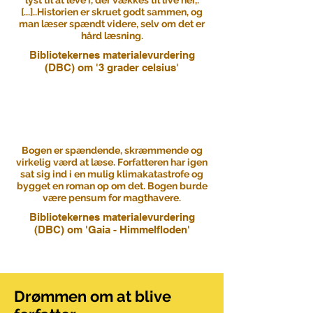
lyst til at leve i, der vækkes til live her,.
[...]..Historien er skruet godt sammen, og
man læser spændt videre, selv om det er
hård læsning.
Bibliotekernes materialevurdering
(DBC) om '3 grader celsius'
Bogen er spændende, skræmmende og
virkelig værd at læse. Forfatteren har igen
sat sig ind i en mulig klimakatastrofe og
bygget en roman op om det. Bogen burde
være pensum for magthavere.
Bibliotekernes materialevurdering
(DBC) om 'Gaia - Himmelfloden'
Drømmen om at blive