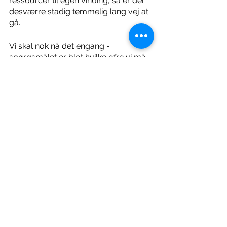
ressourcer til egen vinding, så er der 
desværre stadig temmelig lang vej at 
gå. 
Vi skal nok nå det engang - 
spørgsmålet er blot hvilke ofre vi må 
forberede os på, inden vi når helt 
derhen?
Foto af: 
Geralt
 fra 
Pixabay
Læs mere: 
https://www.information.dk/indland/2
018/08/df-menneskeskabte-
klimaforandringer-spoergsmaal-tro-
tro-hoerer-kirken