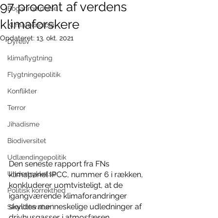
97 procent af verdens
Boganmeldelse
klimaforskere
Klimateknologi
Opdateret:
13. okt. 2021
Dyreliv
klimaflygtning
Flygtningepolitik
Konflikter
Terror
Jihadisme
Biodiversitet
Udlændingepolitik
Den seneste rapport fra FNs 
Undertrykkelse
klimapanel IPCC, nummer 6 i rækken, 
konkluderer uomtvisteligt, at de 
Politisk korrekthed
igangværende klimaforandringer 
skyldes menneskelige udledninger af 
Skønlitteratur
drivhusgasser i atmosfæren. 