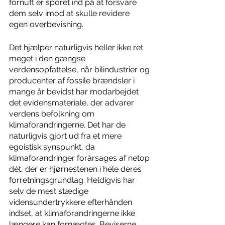
fornuft er sporet ind på at forsvare 
dem selv imod at skulle revidere 
egen overbevisning.     
Det hjælper naturligvis heller ikke ret 
meget i den gængse 
verdensopfattelse, når bilindustrier og 
producenter af fossile brændsler i 
mange år bevidst har modarbejdet 
det evidensmateriale, der advarer 
verdens befolkning om 
klimaforandringerne. Det har de 
naturligvis gjort ud fra et mere 
egoistisk synspunkt, da 
klimaforandringer forårsages af netop 
dét, der er hjørnestenen i hele deres 
forretningsgrundlag. Heldigvis har 
selv de mest stædige 
vidensundertrykkere efterhånden 
indset, at klimaforandringerne ikke 
længere kan fornægtes. Beviserne 