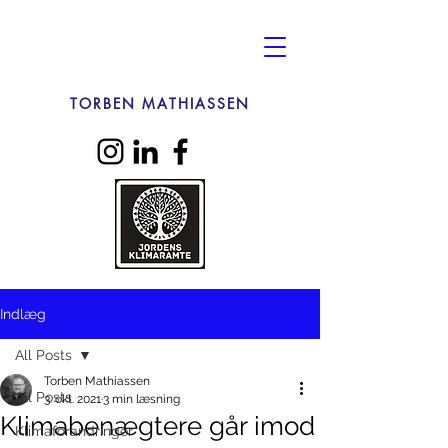
TORBEN MATHIASSEN
Indlæg
All Posts
Torben Mathiassen
All Posts
3. okt. 2021
3 min læsning
Klimabenægtere går imod
Klimaforandringer