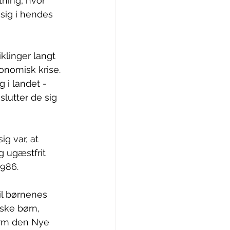
tning, hvor 
sig i hendes 
klinger langt 
onomisk krise. 
 i landet - 
lutter de sig 
ig var, at 
g ugæstfrit 
986. 
il børnenes 
ske børn, 
orm den Nye 