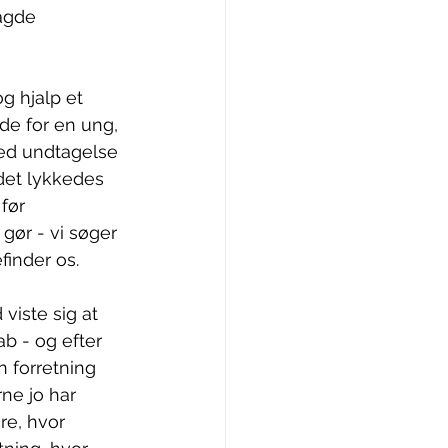
agde 
g hjalp et 
de for en ung, 
Med undtagelse 
et lykkedes 
før 
gør - vi søger 
inder os. 
viste sig at 
b - og efter 
n forretning 
ne jo har 
e, hvor 