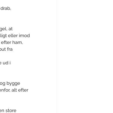
drab, 
el, at 
igt eller imod 
 efter ham, 
ut fra 
e ud i 
 og bygge 
or, alt efter 
n store 