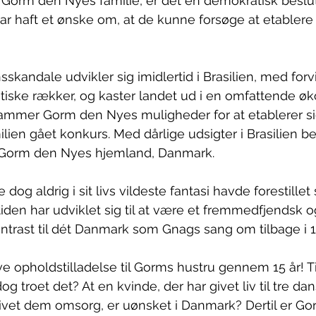
 I Gorm den Nyes familie, er det en demokratisk beslu
 haft et ønske om, at de kunne forsøge at etablere 
sskandale udvikler sig imidlertid i Brasilien, med forvi
litiske rækker, og kaster landet ud i en omfattende øk
rammer Gorm den Nyes muligheder for at etablerer sig
ien gået konkurs. Med dårlige udsigter i Brasilien bes
il Gorm den Nyes hjemland, Danmark.
g aldrig i sit livs vildeste fantasi havde forestillet s
den har udviklet sig til at være et fremmedfjendsk o
ntrast til dét Danmark som Gnags sang om tilbage i 1
ve opholdstilladelse til Gorms hustru gennem 15 år! T
troet det? At en kvinde, der har givet liv til tre dan
vet dem omsorg, er uønsket i Danmark? Dertil er G