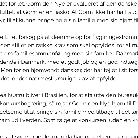
det for let. Gorm den Nye er evalueret af den danske 
uttet, at Gorm er en fiasko. At Gorm ikke har haft suc
, til at kunne bringe hele sin familie med sig hjem t
pelt. I et forsøg på at dæmme op for flygtningestrømm
en stillet en række krav som skal opfyldes, for at 
 om familiesammenføring med sin familie i Danmark
dende i Danmark, med et godt job og en god indtægt, 
 Men for en hjemvendt dansker, der har fejlet i sit for
andet, er det nærmest umulige krav at opfylde. 
hustru bliver i Brasilien, for at afslutte den bureauk
konkursbegæring, så rejser Gorm den Nye hjem til Da
serne til at bringe sin familie med tilbage til det la
 ham ud i verden. Som følge af konkursen, uden en k
ks at søge arbejde, men da han og dét ene barn han