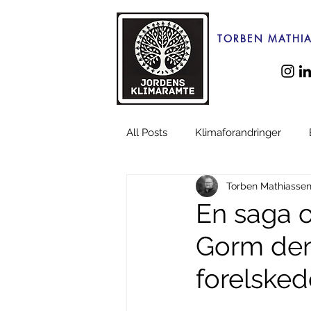
TORBEN MATHI
All Posts
Klimaforandringer
Torben Mathiasse
Konflikter
Terror
Jihad
En saga 
Gorm den 
Skønlitteratur
forelsked