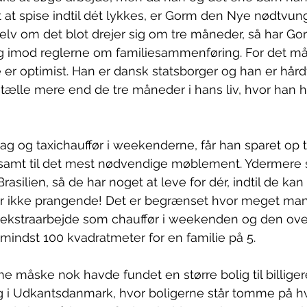
 at spise indtil dét lykkes, er Gorm den Nye nødtvunge
 Selv om det blot drejer sig om tre måneder, så har G
sig imod reglerne om familiesammenføring. For det m
r optimist. Han er dansk statsborger og han er hård
 tælle mere end de tre måneder i hans liv, hvor han ha
dag og taxichauffør i weekenderne, får han sparet op t
g, samt til det mest nødvendige møblement. Ydermere
 Brasilien, så de har noget at leve for dér, indtil de ka
r ikke prangende! Det er begrænset hvor meget man
t ekstraarbejde som chauffør i weekenden og den ove
 mindst 100 kvadratmeter for en familie på 5. 
 måske nok havde fundet en større bolig til billiger
g i Udkantsdanmark, hvor boligerne står tomme på hv