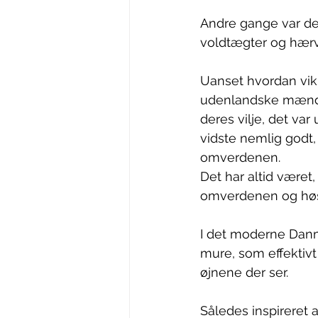
Andre gange var det
voldtægter og hær
Uanset hvordan viki
udenlandske mænd og
deres vilje, det va
vidste nemlig godt,
omverdenen. 
Det har altid været, 
omverdenen og høst
I det moderne Danma
mure, som effektivt
øjnene der ser.
Således inspireret