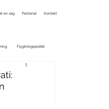
øt en sag
Pantanal
Kontakt
tning
Flygtningepolitik
lse
Politisk korrekthed
ti:
n