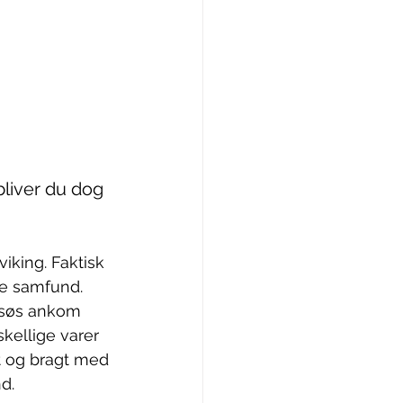
bliver du dog 
king. Faktisk 
e samfund. 
l søs ankom 
kellige varer 
t og bragt med 
d. 