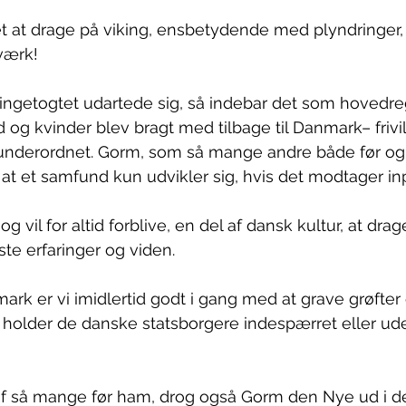
 at drage på viking, ensbetydende med plyndringer, 
værk!
ngetogtet udartede sig, så indebar det som hovedreg
 kvinder blev bragt med tilbage til Danmark– frivill
r underordnet. Gorm, som så mange andre både før og
 at et samfund kun udvikler sig, hvis det modtager inp
og vil for altid forblive, en del af dansk kultur, at drag
e erfaringer og viden. 
rk er vi imidlertid godt i gang med at grave grøfter
 holder de danske statsborgere indespærret eller udenf
 af så mange før ham, drog også Gorm den Nye ud i de