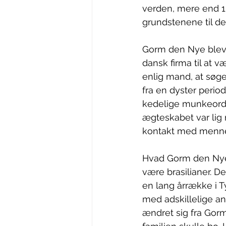
verden, mere end 1
grundstenene til d
Gorm den Nye blev u
dansk firma til at 
enlig mand, at søg
fra en dyster peri
kedelige munkeorde
ægteskabet var lig m
kontakt med mennesk
Hvad Gorm den Nye d
være brasilianer. De
en lang årrække i T
med adskillelige ans
ændret sig fra Gor