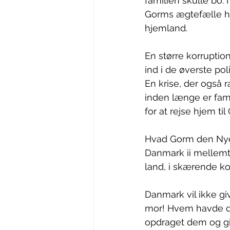
familien skulle bo.
Gorms ægtefælle har
hjemland. 
En større korruption
ind i de øverste po
En krise, der også 
inden længe er famil
for at rejse hjem t
Hvad Gorm den Nye do
Danmark ii mellemti
land, i skærende ko
Danmark vil ikke gi
mor! Hvem havde dog 
opdraget dem og gi