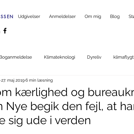
ASSEN
Udgivelser
Anmeldelser
Om mig
Blog
St
Boganmeldelse
Klimateknologi
Dyreliv
klimaflyg
n
27. maj 2019
6 min læsning
isme
Biodiversitet
Udlændingepolitik
Undertrykke
om kærlighed og bureaukra
Nye begik den fejl, at ha
e sig ude i verden