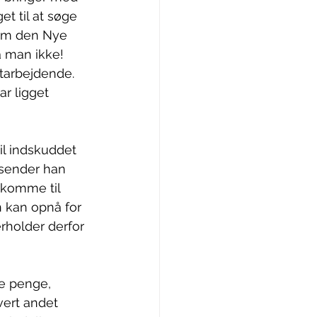
t til at søge 
orm den Nye 
å man ikke!
tarbejdende. 
r ligget 
il indskuddet 
 sender han 
n komme til 
 kan opnå for 
rholder derfor 
e penge, 
ert andet 