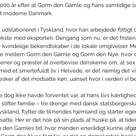
000 år efter at Gorm den Gamle og hans samtidige l
et moderne Danmark.
dstationeret i Tyskland, hvor han arbejdede flittigt o
vækste med eksporten. Dengang som nu, er det fristen
e kvindelige bekendtskaber i de lokale omgivelser. 
ode mellem Gorm den Gamle og Gorm den Nye, hvor d
ner og præster at overbevise danskerne om, at sex 
ed et smertefuldt liv i Helvede, er det nemlig det vi 
er af det modsatte køn, uanset hvor i verden vi bef
og ikke havde forventet var, at hans livs kærlighed 
 stifter familie – tre drenge med dansk statsborgerska
yskland, flytter de til hendes hjemland og starter ege
atte. Her er det nok på sin plads at huske på, at tider
m den Gamles tid, hvor manden enerådigt kunne afgør