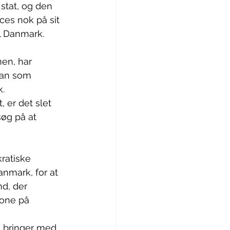
stat, og den 
ces nok på sit 
il Danmark.
en, har 
man som 
. 
er det slet 
søg på at 
ratiske 
nmark, for at 
nd, der 
rone på 
 bringer med 