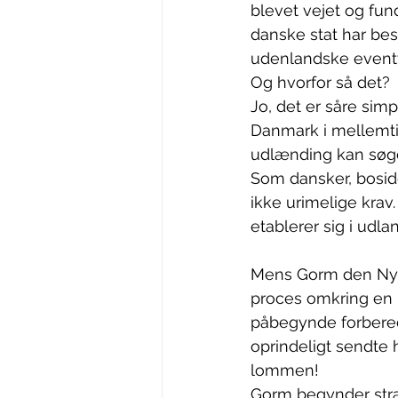
blevet vejet og fun
danske stat har besl
udenlandske eventyr
Og hvorfor så det? 
Jo, det er såre sim
Danmark i mellemtid
udlænding kan søge
Som dansker, bosid
ikke urimelige krav.
etablerer sig i udl
Mens Gorm den Nyes 
proces omkring en 
påbegynde forberedel
oprindeligt sendte
lommen! 
Gorm begynder stra